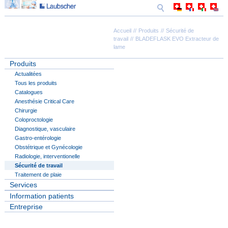
Accueil
Produits
Sécurité de
travail
BLADEFLASK EVO Extracteur de
lame
Produits
Actualitées
Tous les produits
Catalogues
Anesthésie Critical Care
Chirurgie
Coloproctologie
Diagnostique, vasculaire
Gastro-entérologie
Obstétrique et Gynécologie
Radiologie, interventionelle
Sécurité de travail
Traitement de plaie
Services
Information patients
Entreprise