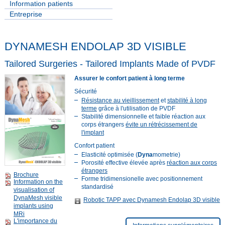
Information patients
Entreprise
DYNAMESH ENDOLAP 3D VISIBLE
Tailored Surgeries - Tailored Implants Made of PVDF
Assurer le confort patient à long terme
Sécurité
Résistance au vieillissement
et
stabilité à long
terme
grâce à l'utilisation de PVDF
Stabilité dimensionnelle et faible réaction aux
corps étrangers
évite un rétrécissement de
l'implant
Confort patient
Elasticité optimisée (
Dyna
mometrie)
Porosité effective élevée après
réaction aux corps
étrangers
Brochure
Forme tridimensionelle avec positionnement
Information on the
standardisé
visualisation of
DynaMesh visible
Robotic TAPP avec Dynamesh Endolap 3D visible
implants using
MRi
L'importance du