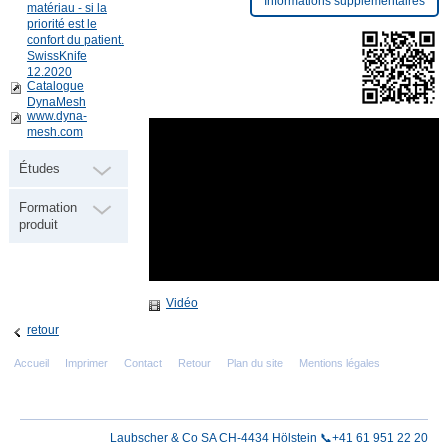
Informations supplémentaires
matériau - si la
priorité est le
confort du patient.
SwissKnife
12.2020
Catalogue
DynaMesh
www.dyna-
mesh.com
Études
Formation
produit
Vidéo
retour
Accueil
Imprimer
Contact
Retour
Plan du site
Mentions légales
Laubscher & Co SA CH-4434 Hölstein 📞+41 61 951 22 20