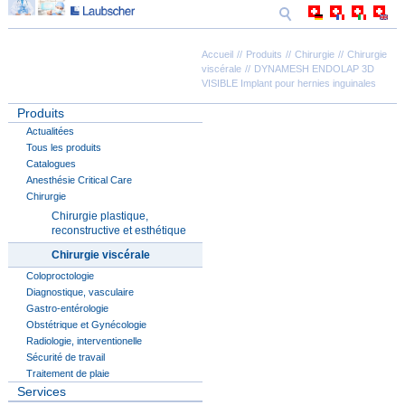
Accueil
Produits
Chirurgie
Chirurgie
viscérale
DYNAMESH ENDOLAP 3D
VISIBLE Implant pour hernies inguinales
Produits
Actualitées
Tous les produits
Catalogues
Anesthésie Critical Care
Chirurgie
Chirurgie plastique,
reconstructive et esthétique
Chirurgie viscérale
Coloproctologie
Diagnostique, vasculaire
Gastro-entérologie
Obstétrique et Gynécologie
Radiologie, interventionelle
Sécurité de travail
Traitement de plaie
Services