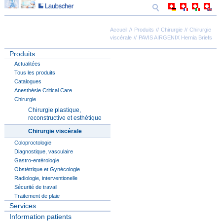
Accueil
Produits
Chirurgie
Chirurgie
viscérale
PAVIS AIRGENIX Hernia Briefs
Produits
Actualitées
Tous les produits
Catalogues
Anesthésie Critical Care
Chirurgie
Chirurgie plastique,
reconstructive et esthétique
Chirurgie viscérale
Coloproctologie
Diagnostique, vasculaire
Gastro-entérologie
Obstétrique et Gynécologie
Radiologie, interventionelle
Sécurité de travail
Traitement de plaie
Services
Information patients