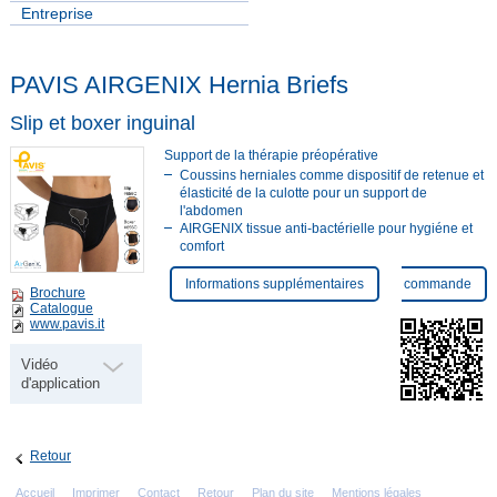
Entreprise
PAVIS AIRGENIX Hernia Briefs
Slip et boxer inguinal
Support de la thérapie préopérative
Coussins herniales comme dispositif de retenue et
élasticité de la culotte pour un support de
l'abdomen
AIRGENIX tissue anti-bactérielle pour hygiéne et
comfort
Informations supplémentaires
Feuille commande
Brochure
Catalogue
www.pavis.it
Vidéo
d'application
Retour
Accueil
Imprimer
Contact
Retour
Plan du site
Mentions légales