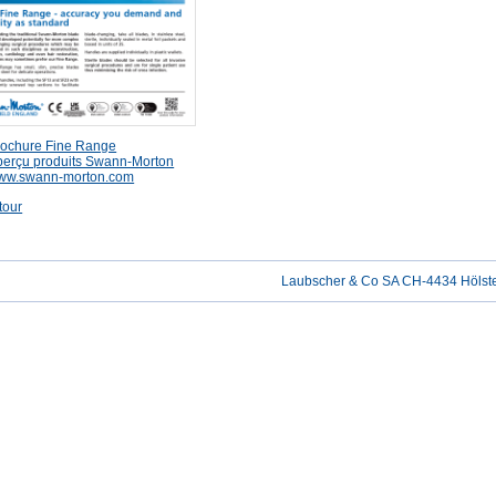
rochure Fine Range
perçu produits Swann-Morton
ww.swann-morton.com
tour
Laubscher & Co SA CH-4434 Hölste