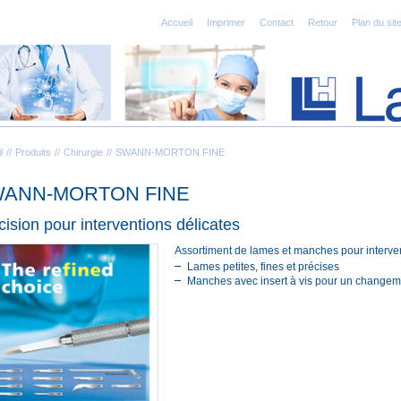
Accueil
Imprimer
Contact
Retour
Plan du sit
l
Produits
Chirurgie
SWANN-MORTON FINE
ANN-MORTON FINE
cision pour interventions délicates
Assortiment de lames et manches pour interve
Lames petites, fines et précises
Manches avec insert à vis pour un changeme