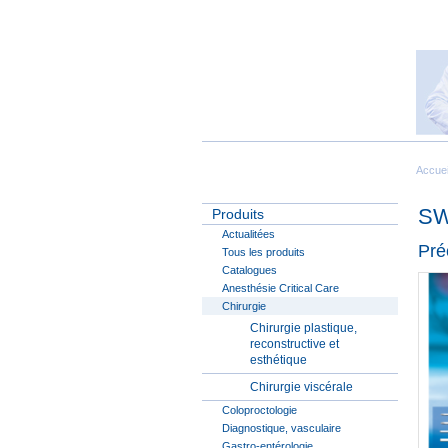
Accuei
SW
Produits
Actualitées
Pré
Tous les produits
Catalogues
Anesthésie Critical Care
Chirurgie
Chirurgie plastique,
reconstructive et
esthétique
Chirurgie viscérale
Coloproctologie
Diagnostique, vasculaire
Gastro-entérologie