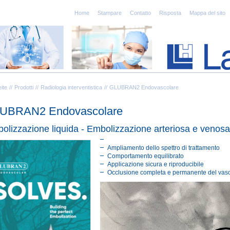
Home
Stampare
Contatto
Risposta
Mappa del sito
eite
Prodotti
Radiologia interventistica
GLUBRAN2 Endovascolare
UBRAN2 Endovascolare
olizzazione liquida - Embolizzazione arteriosa e venos
Ampliamento dello spettro di trattamento
Comportamento equilibrato
Applicazione sicura e riproducibile
Occlusione completa e permanente del vaso