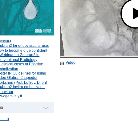
rossura
ubran2 for endovascular use:
w to become glue confident
Webinar on Glubran2 in
terventional Radiology
Video
 clinical cases of Effective
mbolization
ster IR Guidelines for using
deo Glubran2 Lipiodol
rkshop (Prof. Loffroy, Dijon)
ubran2 invitro embolizaton
ehaviour
w.gemitaly.it
di
dietro