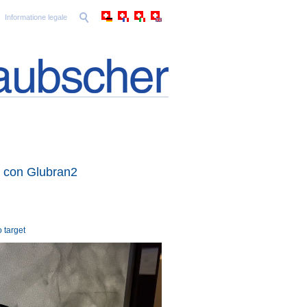
Informatione legale
a con Glubran2
 target