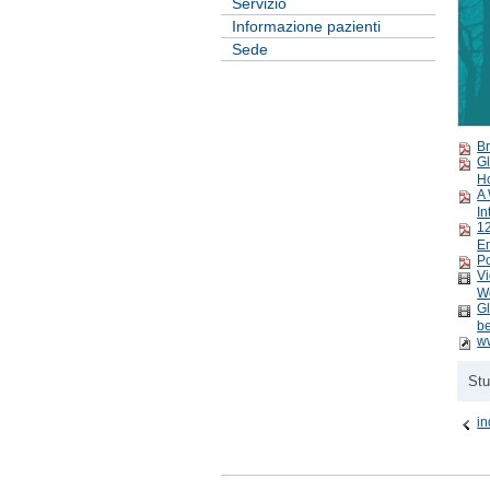
Servizio
Informazione pazienti
Sede
B
Gl
Ho
A 
In
12
E
Po
Vi
Wo
Gl
b
ww
Stu
in