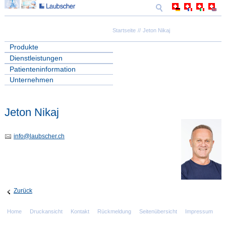
Startseite
Jeton Nikaj
Produkte
Dienstleistungen
Patienteninformation
Unternehmen
Jeton Nikaj
info
@
laubscher.ch
Zurück
Home
Druckansicht
Kontakt
Rückmeldung
Seitenübersicht
Impressum