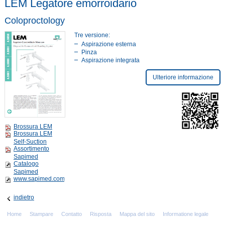
LEM Legatore emorroidario
Coloproctology
Tre versione:
Aspirazione esterna
Pinza
Aspirazione integrata
Ulteriore informazione
Brossura LEM
Brossura LEM
Self-Suction
Assortimento
Sapimed
Catalogo
Sapimed
www.sapimed.com
indietro
Home
Stampare
Contatto
Risposta
Mappa del sito
Informatione legale