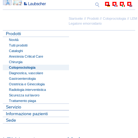
Startseite
Prodotti
Coloproctologia
LEM
Legatore emorroidario
Prodotti
Novità
Tutti prodotti
Cataloghi
Anestesia Critical Care
Chirurgia
Coloproctologia
Diagnostica, vascolare
Gastroenterologia
Ostetricia e Ginecologia
Radiologia interventistica
Sicurezza sul lavoro
Trattamento piaga
Servizio
Informazione pazienti
Sede